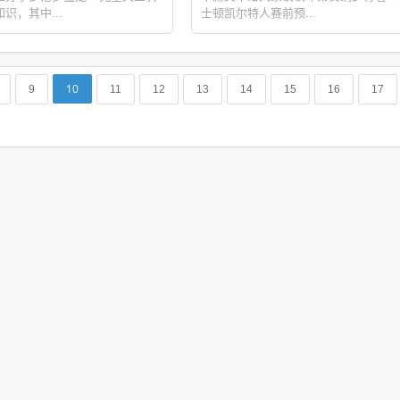
识，其中...
士顿凯尔特人赛前预...
10
9
11
12
13
14
15
16
17