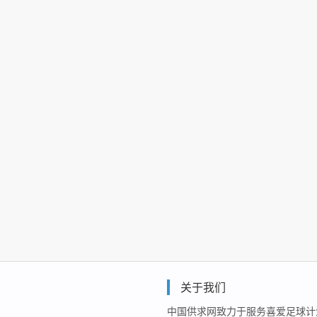
关于我们
中国供求网致力于服务喜爱足球计