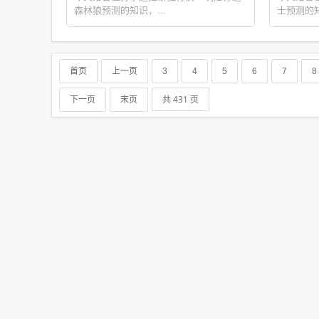
森林狼预测的知识，...
士预测的知
首页
上一页
3
4
5
6
7
8
共 431 页
下一页
末页