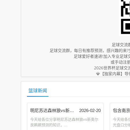
足球交流群
足球交流群，每日有推荐预测，感兴趣的来?
足球爱好者速进!加入专业足球
或手动注册登录 
2026世界杯足球交流
💎【独家内幕】导师
篮球新闻
明尼苏达森林狼vs新奥尔良鹈鹕预测_明尼苏达森林狼队队标 计划群 zckangmao.com
2026-02-20
今天给各位分享明尼苏达森林狼vs新奥尔
今天给各
良鹈鹕预测的知识，...
光盘口分析