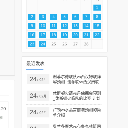
1
2
3
4
5
6
7
8
9
10
11
12
13
14
15
16
17
18
19
20
21
22
25
26
27
28
23
24
最近发表
谢菲尔德联队vs西汉姆联阵
24
02月
/
容预测_谢菲联vs西汉姆联
比分预测 计划群
zckangmao.com
休斯顿火箭vs丹佛掘金预测
24
02月
/
_休斯顿火箭队的比赛 计划
群 zckangmao.com
-20
卢顿vs水晶宫前瞻预测的简
24
02月
/
单介绍
租
奥兰多魔术vs布鲁克林篮网