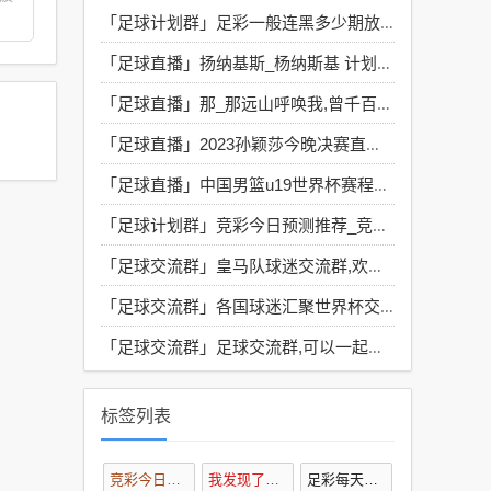
「足球计划群」
足彩一般连黑多少期放弃_足彩连黑的先兆 计划群 zckangmao.com
「足球直播」
扬纳基斯_杨纳斯基 计划群 zckangmao.com
「足球直播」
那_那远山呼唤我,曾千百次路过是什么歌 计划群 zckangmao.com
「足球直播」
2023孙颖莎今晚决赛直播_孙颖莎半决赛直播 计划群 zckangmao.com
「足球直播」
中国男篮u19世界杯赛程_中国男篮2019世预赛录像 计划群 zckangmao.com
「足球计划群」
竞彩今日预测推荐_竞彩今天预测 计划群 zckangmao.com
「足球交流群」
皇马队球迷交流群,欢迎粉丝加入(同行勿扰)
「足球交流群」
各国球迷汇聚世界杯交流群,畅聊足球激情无限
「足球交流群」
足球交流群,可以一起来聊足球
标签列表
竞彩今日预测推荐
(4)
我发现了一个稳赢的足彩漏洞
足彩每天盈利300元计划
(4)
(5)