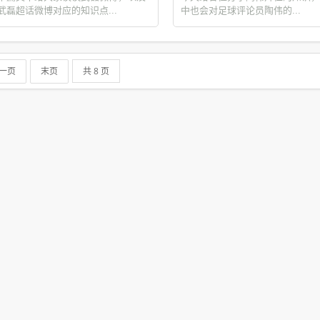
武磊超话微博对应的知识点...
中也会对足球评论员陶伟的...
共 8 页
一页
末页