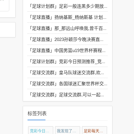
「足球计划群」
足彩一般连黑多少期放弃_足彩连黑的先兆 计划群 zckangmao.com
「足球直播」
扬纳基斯_杨纳斯基 计划群 zckangmao.com
「足球直播」
那_那远山呼唤我,曾千百次路过是什么歌 计划群 zckangmao.com
「足球直播」
2023孙颖莎今晚决赛直播_孙颖莎半决赛直播 计划群 zckangmao.com
「足球直播」
中国男篮u19世界杯赛程_中国男篮2019世预赛录像 计划群 zckangmao.com
「足球计划群」
竞彩今日预测推荐_竞彩今天预测 计划群 zckangmao.com
「足球交流群」
皇马队球迷交流群,欢迎粉丝加入(同行勿扰)
「足球交流群」
各国球迷汇聚世界杯交流群,畅聊足球激情无限
「足球交流群」
足球交流群,可以一起来聊足球
标签列表
竞彩今日预测推荐
(4)
我发现了一个稳赢的足彩漏洞
足彩每天盈利300元计划
(4)
(5)