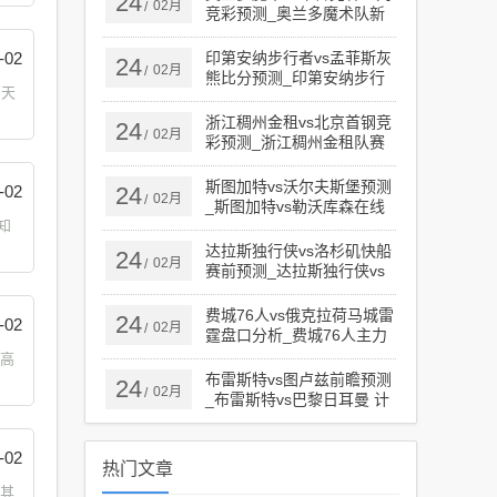
24
02月
/
竞彩预测_奥兰多魔术队新
闻 计划群 zckangmao.com
-02
印第安纳步行者vs孟菲斯灰
24
02月
/
熊比分预测_印第安纳步行
s天
者拿过冠军吗 计划群
zckangmao.com
浙江稠州金租vs北京首钢竞
24
02月
/
彩预测_浙江稠州金租队赛
程 计划群 zckangmao.com
斯图加特vs沃尔夫斯堡预测
-02
24
02月
/
_斯图加特vs勒沃库森在线
知
直播 计划群
zckangmao.com
达拉斯独行侠vs洛杉矶快船
24
02月
/
赛前预测_达拉斯独行侠vs
洛杉矶快船直播 计划群
zckangmao.com
费城76人vs俄克拉荷马城雷
24
-02
02月
/
霆盘口分析_费城76人主力
计划群 zckangmao.com
费高
布雷斯特vs图卢兹前瞻预测
24
02月
/
_布雷斯特vs巴黎日耳曼 计
划群 zckangmao.com
-02
热门文章
，其