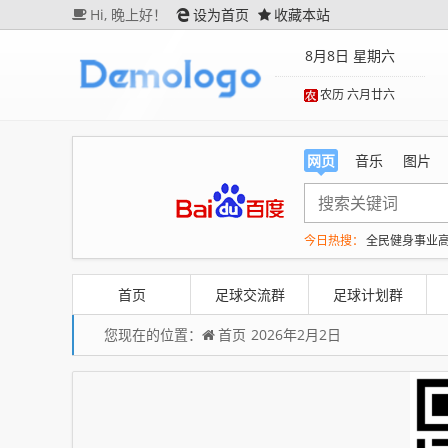
Hi,
晚上好！
设为首页
收藏本站
8月8日 星期六
农历 六月廿六
网页
音乐
图片
今日热搜：
全民健身事业
生产也能“拼单”了
央视新
河南刑案嫌犯被抓 逃窜时
首页
足球交流群
足球计划群
您现在的位置：
首页
2026年2月2日