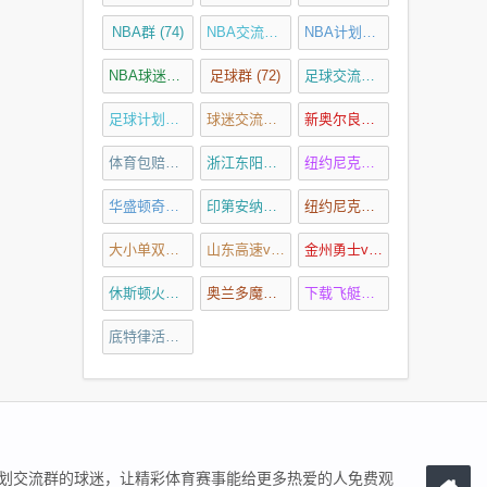
NBA群
(74)
NBA交流群
(74)
NBA计划群
(74)
NBA球迷交流群
(74)
足球群
(72)
足球交流群
(72)
足球计划群
(72)
球迷交流群
(72)
新奥尔良鹈鹕vs菲尼克斯太阳预测
体育包赔精准计划群
(130)
浙江东阳光vs天津先行者预测
纽约尼克斯vs密尔沃基雄鹿预测
(4)
华盛顿奇才vs多伦多猛龙预测
印第安纳步行者vs波士顿凯尔特人预测
(4)
纽约尼克斯vs奥兰多魔术预测
(4)
大小单双走势规律口诀
(5)
山东高速vs广州龙狮预测
(4)
金州勇士vs洛杉矶快船预测
(
休斯顿火箭vs达拉斯独行侠预测
奥兰多魔术vs克里夫兰骑士预测
(4)
下载飞艇三码计划
(4)
(5)
底特律活塞vs印第安纳步行者预测
(4)
划交流群的球迷，让精彩体育赛事能给更多热爱的人免费观