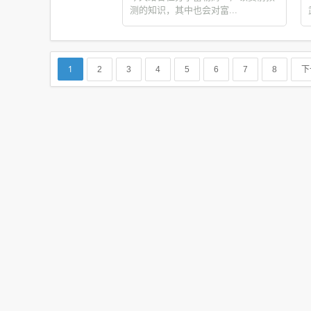
测的知识，其中也会对富...
1
2
3
4
5
6
7
8
下