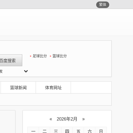
繁体
足球比分
篮球比分
发
腾演技
篮球新闻
体育网址
«
2026年2月
»
一
二
三
四
五
六
日