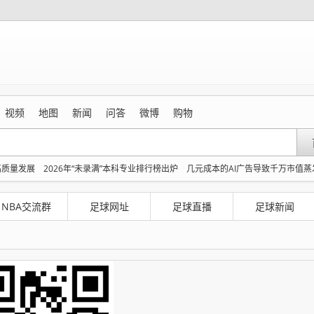
视频
地图
新闻
问答
微博
购物
高质量发展
2026年“未录满”本科专业排行榜出炉
几元成本的AI广告导致千万市值蒸
主播李秋莹孙亚鹏亮相
150元车上过夜费到底谁被做局了
台风白海豚到哪了
沈
伤害多人
情侣在平潭拍日出时坠崖致一死一伤
NBA交流群
足球网址
足球直播
足球新闻