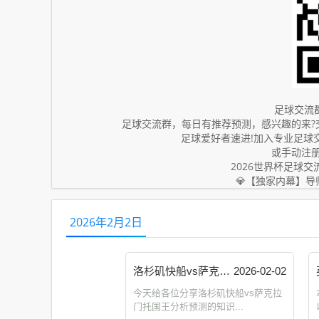
足球交流群
足球交流群，每日有推荐预测，感兴趣的来?
足球爱好者速进!加入专业足球
或手动注册登录 
2026世界杯足球交流
💎【独家内幕】导师
2026年2月2日
洛杉矶快船vs萨克拉门托国王分析预测_洛杉矶快船vs洛杉矶湖人 计划群 zckangmao.com
2026-02-02
今天给各位分享洛杉矶快船vs萨克拉
门托国王分析预测的知识...