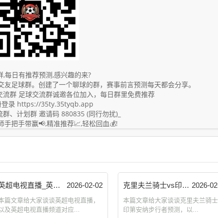
,每日有推荐预测,感兴趣的来?
交友足球群。创建了一个聊球的群，赛事前言预测每天都会分享。
交流群 足球交流群诚邀各位加入，每日群里免费推荐
https://35ty.35tyqb.app
群、计划群 邀请码 880835 (同行勿扰)_
手把手带赢📢,精准推荐📈,轻松回血💰!
英超电视直播_英超电视直播频道 计划群 zckangmao.com
2026-02-02
克里夫兰骑士vs印第安纳步行者预测_克利夫兰骑士对标 计划群 zckangmao.com
2026-02
本篇文章给大家谈谈英超电视直播，
本篇文章给大家谈谈克里夫兰骑士
以及英超电视直播频道对应...
印第安纳步行者预测，以...