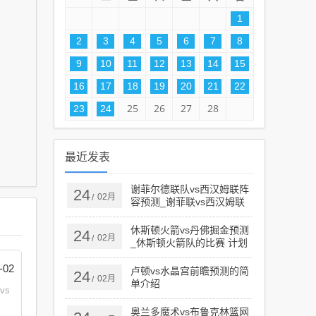
1
2
3
4
5
6
7
8
9
10
11
12
13
14
15
16
17
18
19
20
21
22
25
26
27
28
23
24
最近发表
谢菲尔德联队vs西汉姆联阵
24
02月
/
容预测_谢菲联vs西汉姆联
比分预测 计划群
zckangmao.com
休斯顿火箭vs丹佛掘金预测
24
02月
/
_休斯顿火箭队的比赛 计划
群 zckangmao.com
-02
卢顿vs水晶宫前瞻预测的简
24
02月
/
单介绍
vs
奥兰多魔术vs布鲁克林篮网