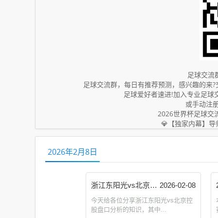
足球交流群
足球交流群，每日有推荐预测，感兴趣的来?
足球爱好者速进!加入专业足球
或手动注册登录 
2026世界杯足球交流
💎【独家内幕】导师
2026年2月8日
浙江东阳光vs北京控股盘口分析_东阳光集团旗下上市的两家公司分别是 计划群 zckangmao.com
2026-02-08
今天给各位分享浙江东阳光vs北京控
股盘口分析的知识，其中...