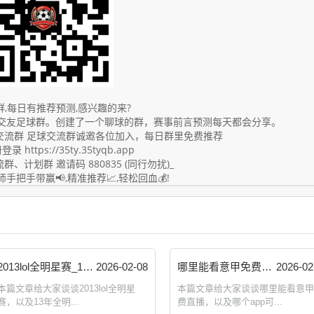
,每日有推荐预测,感兴趣的来?
交友足球群。创建了一个聊球的群，赛事前言预测每天都会分享。
交流群 足球交流群诚邀各位加入，每日群里免费推荐
https://35ty.35tyqb.app
群、计划群 邀请码 880835 (同行勿扰)_
手把手带赢📢,精准推荐📈,轻松回血💰!
2013lol全明星赛_13年全明星赛 计划群 zckangmao.com
2026-02-08
哪里能看意甲免费直播_哪个app可以看意甲直播 计划群 zckangmao.com
2026-02
本篇文章给大家谈谈2013lol全明星
本篇文章给大家谈谈哪里能看意
赛，以及13年全明...
费直播，以及哪个app可...