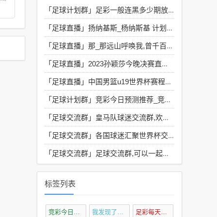
「足球计划群」
足彩一般连黑多少期放弃_足彩连黑的先兆 计划群 zckangmao.com
「足球直播」
扬纳基斯_杨纳斯基 计划群 zckangmao.com
「足球直播」
那_那远山呼唤我,曾千百次路过是什么歌 计划群 zckangmao.com
「足球直播」
2023孙颖莎今晚决赛直播_孙颖莎半决赛直播 计划群 zckangmao.com
「足球直播」
中国男篮u19世界杯赛程_中国男篮2019世预赛录像 计划群 zckangmao.com
「足球计划群」
竞彩今日预测推荐_竞彩今天预测 计划群 zckangmao.com
「足球交流群」
皇马队球迷交流群,欢迎粉丝加入(同行勿扰)
「足球交流群」
各国球迷汇聚世界杯交流群,畅聊足球激情无限
「足球交流群」
足球交流群,可以一起来聊足球
标签列表
竞彩今日预测推荐
(4)
我发现了一个稳赢的足彩漏洞
足彩每天盈利300元计划
(4)
(5)