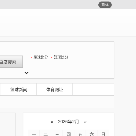
繁体
足球比分
篮球比分
了
篮球新闻
体育网址
«
2026年2月
»
一
二
三
四
五
六
日