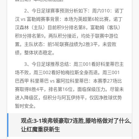
2、今日足球赛事预测分析如下：周六010：诺丁
汉 vs 富勒姆赛事背景：本场为英超第6轮比赛，诺丁
汉森林（主队）目前积9分排名第8，富勒姆（客队）
积8分排名第9。两队积分接近，均处于联赛中游位
置。主队状态：前5轮联赛战绩为2胜3平，未尝败
绩，整体状态稳定。
3、今日足球推荐总结：周三001看好科里蒂巴主
场不败，周三002看好帕梅拉斯全身而退。周三001
巴西甲 科里蒂巴 vs 塞阿拉科里蒂巴：本赛季27场比
赛取得8胜4平，排名第16位，面临保级压力。尽管未
进入降级区，但积分与阿瓦伊持平，仅因净胜球优势
暂时安全。
观点:3-1埃弗顿豪取7连胜,滕哈格做对了什么,
让红魔重获新生