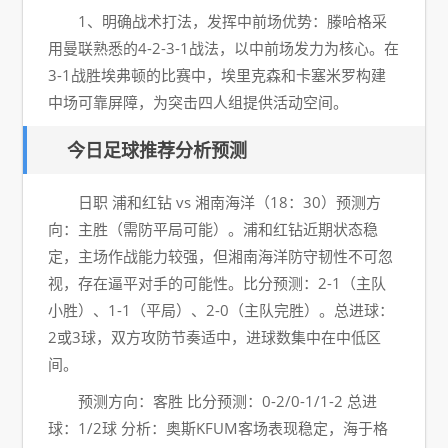
1、明确战术打法，发挥中前场优势：滕哈格采
用曼联熟悉的4-2-3-1战法，以中前场发力为核心。在
3-1战胜埃弗顿的比赛中，埃里克森和卡塞米罗构建
中场可靠屏障，为突击四人组提供活动空间。
今日足球推荐分析预测
日职 浦和红钻 vs 湘南海洋（18：30）预测方
向：主胜（需防平局可能）。浦和红钻近期状态稳
定，主场作战能力较强，但湘南海洋防守韧性不可忽
视，存在逼平对手的可能性。比分预测：2-1（主队
小胜）、1-1（平局）、2-0（主队完胜）。总进球：
2或3球，双方攻防节奏适中，进球数集中在中低区
间。
预测方向：客胜 比分预测：0-2/0-1/1-2 总进
球：1/2球 分析：奥斯KFUM客场表现稳定，海于格