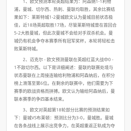
1、欧文预测本轮英超结果为：阿森纳1-1利物
浦，曼城、切尔西、热刺、曼联均取胜，其余比赛结
果如下：莱斯特城1-2曼城欧文认为曼城目前状态极
佳，近18场英超取胜17场，尽管莱斯特城曾在首回合
5-2大胜曼城，但此次曼城不会给对手双杀机会。曼
城仍有机会争夺本赛季所有冠军奖杯，本轮将轻松击
败莱斯特城。
2、迈克尔 - 欧文预测曼联在英超红蓝大战中0 -
1不敌切尔西。以下是详细阐述：曼联的联赛处境与
状态曼联在上周接连输给利物浦和阿森纳后，在积分
榜上滑落至第6位。在剩余的联赛中，他们需要为下
赛季的欧战资格而拼搏。欧文认为输给阿森纳后，曼
联本赛季的争四基本结束。
3、欧文对英超第18轮部分比赛的预测结果如
下：曼城VS布莱顿：预测比分为3-0，曼城胜。曼城
在各条战线上展示出竞争力，在英超重返正轨成为夺