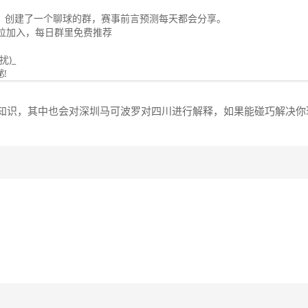
。创建了一个聊球的群，赛事前言预测每天都会分享。
各位加入，每日群里免费推荐
扰)_
!
的知识，其中也会对深圳马可波罗对四川进行解释，如果能碰巧解决你