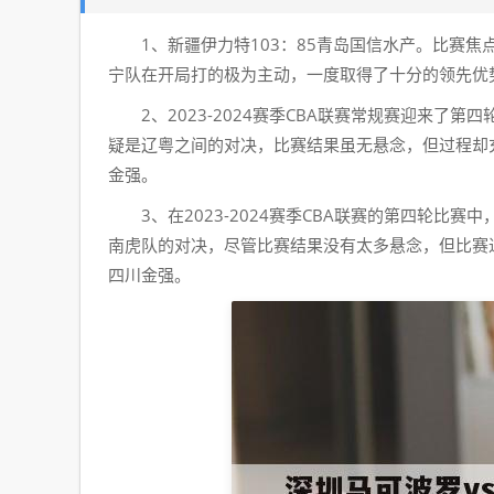
1、新疆伊力特103：85青岛国信水产。比赛
宁队在开局打的极为主动，一度取得了十分的领先优
2、2023-2024赛季CBA联赛常规赛迎来
疑是辽粤之间的对决，比赛结果虽无悬念，但过程却充
金强。
3、在2023-2024赛季CBA联赛的第四轮
南虎队的对决，尽管比赛结果没有太多悬念，但比赛过
四川金强。