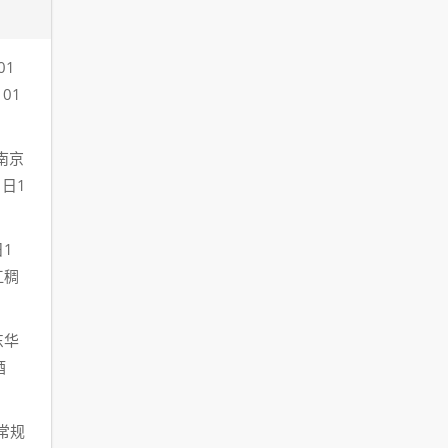
01
01
南京
日1
日1
江稠
东华
酒
常规