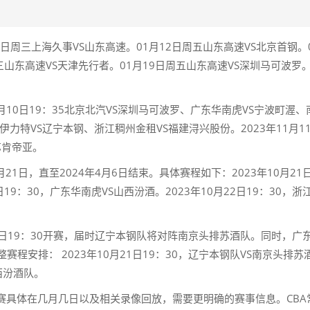
0日周三上海久事VS山东高速。01月12日周五山东高速VS北京首钢。
三山东高速VS天津先行者。01月19日周五山东高速VS深圳马可波罗。
年11月10日19：35北京北汽VS深圳马可波罗、广东华南虎VS宁波町渥、
力特VS辽宁本钢、浙江稠州金租VS福建浔兴股份。2023年11月11
苏肯帝亚。
0月21日，直至2024年4月6日结束。具体赛程如下：2023年10月21
日19：30，广东华南虎VS山西汾酒。2023年10月22日19：30，浙
0月21日19：30开赛，届时辽宁本钢队将对阵南京头排苏酒队。同时，广
安排： 2023年10月21日19：30，辽宁本钢队VS南京头排苏
山西汾酒队。
比赛具体在几月几日以及相关录像回放，需要更明确的赛事信息。CBA