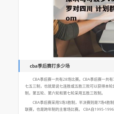
cba季后赛打多少场
CBA季后赛一共有28场比赛。CBA季后赛一共
七五三制，也就是说七连胜或五胜三败可以获得本轮
制，第五轮、第六轮和第七轮采用五胜三败制。
CBA季后赛采用5场3胜制，半决赛则是7场4胜
联赛，也是跨年制的主客场比赛。 CBA自1995-1