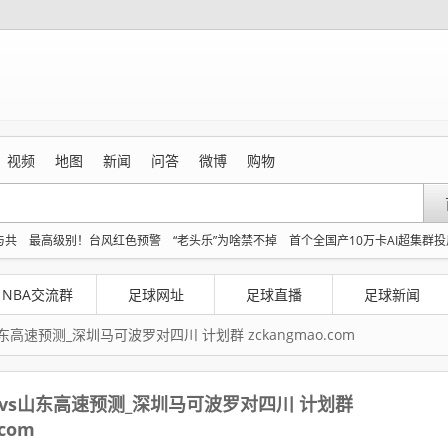
视频
地图
新闻
问答
微博
购物
与共
最高级别！台风红色预警
“老头乐”为啥禁不掉
首个全国产10万卡AI超集群投
40多斤的我也很难静止站立”
年仅23岁 夏士远空降时坠地牺牲
前后登陆
以军士兵把枪口对准中国记者
台风将至 中国第1高楼阻尼器摆动明显
NBA交流群
足球网址
足球直播
足球新闻
高速预测_深圳马可波罗对四川 计划群 zckangmao.com
vs山东高速预测_深圳马可波罗对四川 计划群
.com