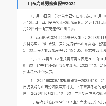
山东高速男篮赛程表2024
1、月08日周一苏州肯帝亚VS山东高速。01月1
月15日周一四川金荣实业VS山东高速。01月17日周
月22日周一山东高速VS广州龙狮。
2、cba赛程2024-2025赛程表如下：2023
头排苏酒VS四川金强、天津先行者VS山东高速、新疆伊
5：00上海久事VS北京控股；19：35广州龙狮VS江
3、-2024赛季CBA常规赛开赛时间是2023年1
9：30，辽宁本钢VS南京头排苏酒。2023年10月21
州金租VS上海久事。
4、-2024赛季CBA常规赛即将于2023年1
南虎队将与山西汾酒队展开对决。以下是赛季初的完整赛程
队。 2023年10月21日19：30，广东华南虎队VS
5、要确切知道2024年CBA山东高速与辽宁队