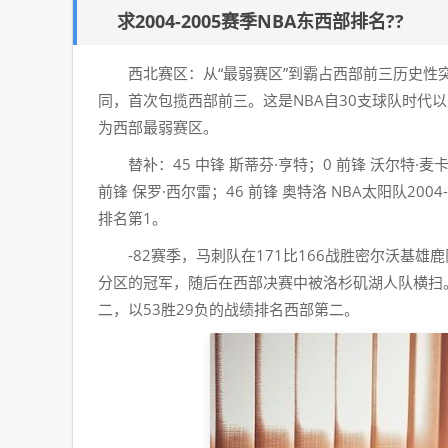
求2004-2005赛季NBA东西部排名??
西北赛区：从“最弱赛区”到霸占西部前三历史性
同，首次包揽西部前三。这是NBA自30支球队时代
为西部最弱赛区。
替补：45 中锋 斯蒂芬·亨特；0 前锋 沃尔特·麦卡
前锋 保罗·西尔雷；46 前锋 奥特洛 NBA太阳队20
排名第1。
-82赛季，马刺队在171比166战胜密尔沃基
分区的冠军，随后在西部决赛中被洛杉矶湖人队横扫。
二，以53胜29负的战绩排名西部第二。