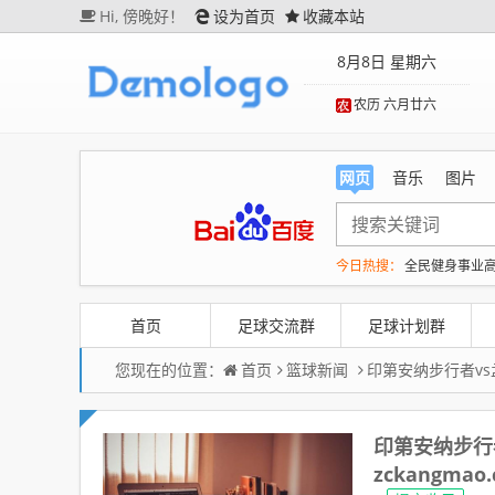
Hi,
傍晚好！
设为首页
收藏本站
8月8日 星期六
农历 六月廿六
网页
音乐
图片
今日热搜：
全民健身事业
生产也能“拼单”了
央视新
89岁钟南山高能量日常：
首页
足球交流群
足球计划群
您现在的位置：
首页
篮球新闻
印第安纳步行者vs
印第安纳步行
zckangmao