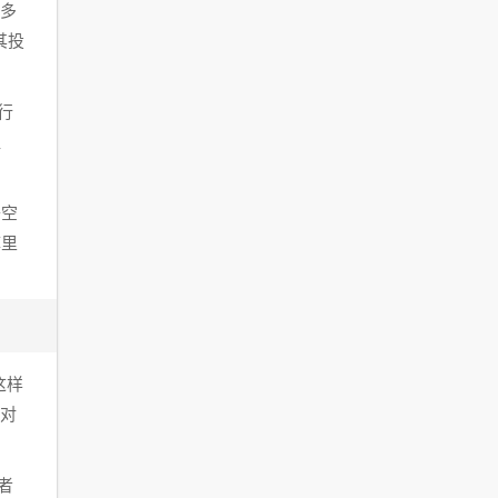
更多
其投
行
组
开空
库里
这样
二对
行者