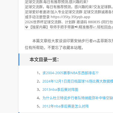
足球交流群,每日有推荐预测,感兴趣的来?
足球交流群，每日有推荐预测，感兴趣的来?交友足球群
足球爱好者速进!加入专业足球交流群 足球交流群诚邀
或手动注册登录 https://35ty.35tyqb.app
2026世界杯足球交流群、计划群 邀请码 880835 (同行勿
💎【独家内幕】导师手把手带赢📢,精准推荐📈,轻松回血💰
本篇文章给大家谈谈印第安纳步行者vs孟菲斯
位有所帮助，不要忘了收藏本站喔。
本文目录一览：
1、
求2004-2005赛季NBA东西部排名??
2、
2024年12月1日周日档篮球16场比赛大数据
3、
2013nba季后赛对阵图
4、
为什么杜兰特说步行者队特纳能弥补中锋空缺
5、
2012年nba季后赛是怎么对阵