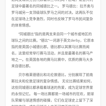
足球中最著名的同城德比之一。 罗马德比：拉齐奥与
罗马城另一支顶级球队罗马之间的对决。这两队不仅
在足球场上竞争激烈，同时也反映了罗马市民间复杂
的体育情感。
“同城德比”指的是两支来自同一个城市或地区的
球队之间的比赛。“德比”一词源于英文derby，它原本
指的是英国小城德比郡。德比郡以其赛马比赛而闻
名，这里经常举行赛马活动，并且是最著名的赛马产
地之一。在英国各地的赛马比赛中，优质的赛马大多
来自德比郡。
贝尔格莱德德比和北伦敦德比，分别展现了前南
斯拉夫和伦敦足球的复杂情感。 无论比赛结果如何，
这些同城德比都承载着球迷的热爱，成为足球世界里
的永恒记忆。 每一场比赛都是一场城市的狂欢，是球
队荣耀与球迷情感的碰撞，它们在足球史上留下了深