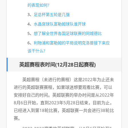
的表现如何?
3、
足总杯第五轮是几强
4、
水晶宫球队富勒姆球队谁开球
5、
想了解全世界各国足球联赛的同城德比
6、
利物浦和富勒姆的平局说明克洛普接下来应
该干什么?
英超赛程表时间(12月28日起赛程)
英超赛程（未进行的赛程）这是2022年为止还未
进行的英超联赛赛程，如果球迷想要观看比赛，可以
安排好自己的时间。英超联赛的举办时间是从2022年
8月6日开始，直到2023年5月28日结束，目前为止，
已经进入到第18轮比赛，英超联赛一共会进行38轮比
赛。