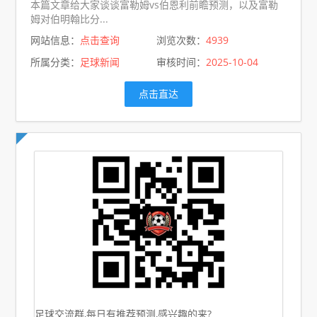
本篇文章给大家谈谈富勒姆vs伯恩利前瞻预测，以及富勒
姆对伯明翰比分...
网站信息：
点击查询
浏览次数：
4939
所属分类：
足球新闻
审核时间：
2025-10-04
点击直达
足球交流群,每日有推荐预测,感兴趣的来?