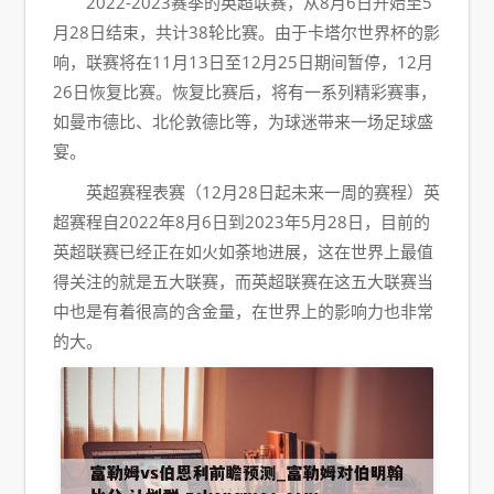
2022-2023赛季的英超联赛，从8月6日开始至5
月28日结束，共计38轮比赛。由于卡塔尔世界杯的影
响，联赛将在11月13日至12月25日期间暂停，12月
26日恢复比赛。恢复比赛后，将有一系列精彩赛事，
如曼市德比、北伦敦德比等，为球迷带来一场足球盛
宴。
英超赛程表赛（12月28日起未来一周的赛程）英
超赛程自2022年8月6日到2023年5月28日，目前的
英超联赛已经正在如火如荼地进展，这在世界上最值
得关注的就是五大联赛，而英超联赛在这五大联赛当
中也是有着很高的含金量，在世界上的影响力也非常
的大。