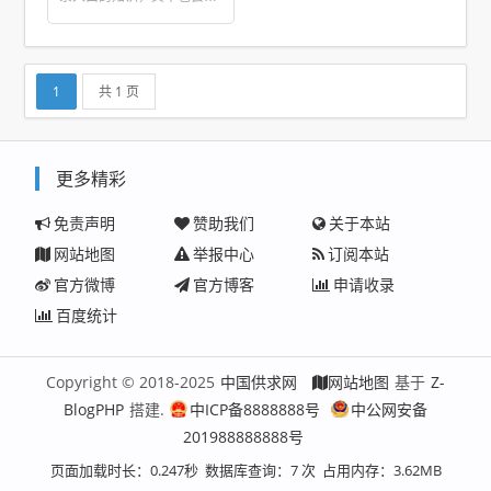
67...
1
共 1 页
更多精彩
免责声明
赞助我们
关于本站
网站地图
举报中心
订阅本站
官方微博
官方博客
申请收录
百度统计
Copyright © 2018-2025
中国供求网
网站地图
基于
Z-
BlogPHP
搭建.
中ICP备8888888号
中公网安备
201988888888号
页面加载时长：0.247秒
数据库查询：7 次
占用内存：3.62MB