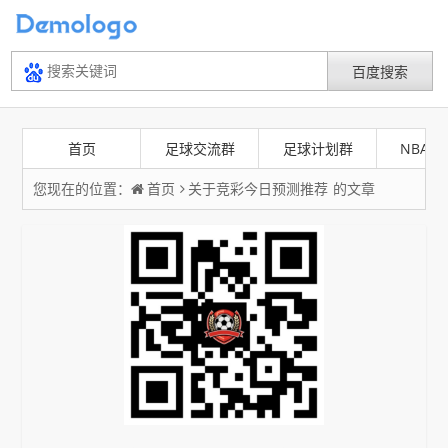
首页
足球交流群
足球计划群
NBA交
您现在的位置：
首页
关于
竞彩今日预测推荐
的文章