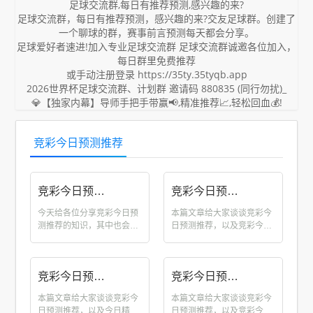
足球交流群,每日有推荐预测,感兴趣的来?
足球交流群，每日有推荐预测，感兴趣的来?交友足球群。创建了
一个聊球的群，赛事前言预测每天都会分享。
足球爱好者速进!加入专业足球交流群 足球交流群诚邀各位加入，
每日群里免费推荐
或手动注册登录 https://35ty.35tyqb.app
2026世界杯足球交流群、计划群 邀请码 880835 (同行勿扰)_
💎【独家内幕】导师手把手带赢📢,精准推荐📈,轻松回血💰!
竞彩今日预测推荐
竞彩今日预测推荐_竞彩推荐今日足彩 计划群 zckangmao.com
竞彩今日预测推荐_竞彩今日预测推荐足球 计划群 zckangmao.com
今天给各位分享竞彩今日预
本篇文章给大家谈谈竞彩今
测推荐的知识，其中也会对
日预测推荐，以及竞彩今日
竞彩推荐...
预测推荐...
竞彩今日预测推荐_今日精准扫盘推荐单 计划群 zckangmao.com
竞彩今日预测推荐_竞彩今天预测 计划群 zckangmao.com
本篇文章给大家谈谈竞彩今
本篇文章给大家谈谈竞彩今
日预测推荐，以及今日精准
日预测推荐，以及竞彩今天